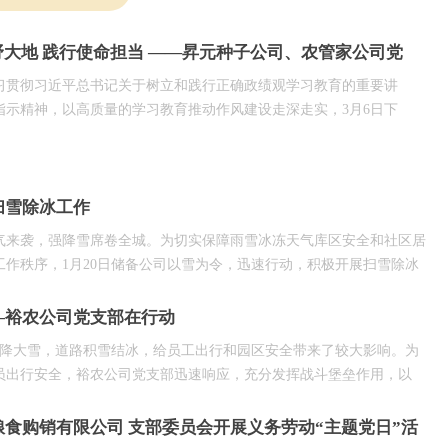
野大地 践行使命担当 ——昇元种子公司、农管家公司党
合主题党日活动
习贯彻习近平总书记关于树立和践行正确政绩观学习教育的重要讲
指示精神，以高质量的学习教育推动作风建设走深走实，3月6日下
农管家党支部与昇元种子公司党支部在我市大通区上窑镇开展了“深
地 践行使命担当”为主题的联合主题党日活动。活动中，党员们深
上窑镇同心服务农民专业合作社种植麦田，到田块现场查看小麦生
扫雪除冰工作
与经营主体负责人沈德童沟通其承包土地在高标整治后遇到的有
气来袭，强降雪席卷全城。为切实保障雨雪冰冻天气库区安全和社区居
工作秩序，1月20日储备公司以雪为令，迅速行动，积极开展扫雪除冰
兵分两路开展铲雪除冰活动。一队人员深入田家庵区朝阳社区，配合工
沿街人行道、社区周边等重点区域清扫积雪；另一队人员对单位库区路
—裕农公司党支部在行动
楼出入口等区域冰雪进行集中清扫，铺设防滑草垫，防止
我市普降大雪，道路积雪结冰，给员工出行和园区安全带来了较大影响。为
员出行安全，裕农公司党支部迅速响应，充分发挥战斗堡垒作用，以
践活动为抓手，组织党员志愿者开展铲冰除雪行动。活动中，党员志愿者
携带铁锹、扫帚等工具迅速集结，带头清理园区主要道路积雪，用实际
食购销有限公司 支部委员会开展义务劳动“主题党日”活
责任与担当。在园区主干道、出入口等关键区域，