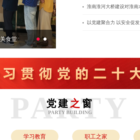
淮南淮河大桥建设对淮南
前期咨询服务（一次） 
以党建聚合力 以安全促
察调研
PARTY
党建
之
窗
PARTY BUILDING
学习教育
职工之家