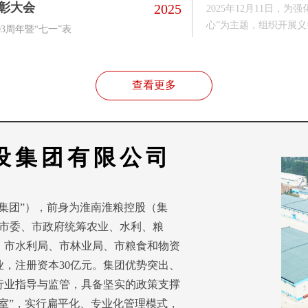
动
表彰大会
2025
2025年12月11日
心”为主题，组织开展
3周年暨“七一”表
整治重点任务。活动现
外杂草、道路两侧垃圾
头纸屑，有的合力搬运
查看更多
设集团有限公司
集团”），前身为淮南淮粮控股（集
月，经市委、市政府统筹农业、水利、粮
、市水利局、市林业局、市粮食和物资
，注册资本30亿元。集团优势突出、
行业指导与监管，具备坚实的政策支撑
2室”，实行扁平化、专业化管理模式，