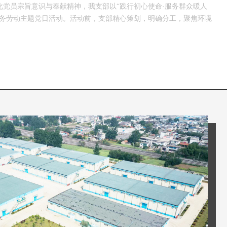
，为强化党员宗旨意识与奉献精神，我支部以“践行初心使命·服务群众暖人
义务劳动主题党日活动。活动前，支部精心策划，明确分工，聚焦环境
场，全体党员佩戴党徽、亮明身份，手持扫帚、铁锨等工具，对库区内
及卫生死角进行全面清理。大家分工协作、干劲十足，有的俯身捡拾烟
废弃杂物，充分展现出不怕脏、不怕累的优良作风