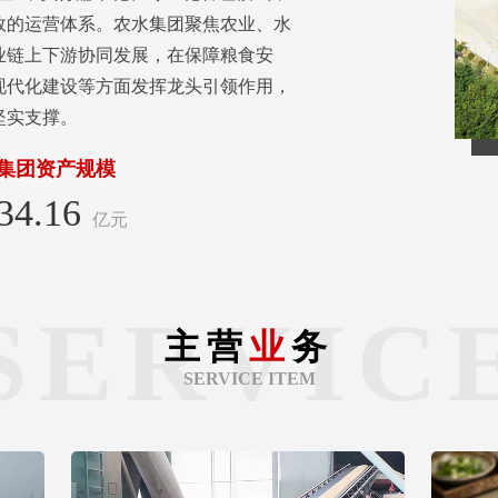
效的运营体系。农水集团聚焦农业、水
业链上下游协同发展，在保障粮食安
现代化建设等方面发挥龙头引领作用，
坚实支撑。
集团资产规模
34.16
亿元
SERVIC
主营
业
务
SERVICE ITEM