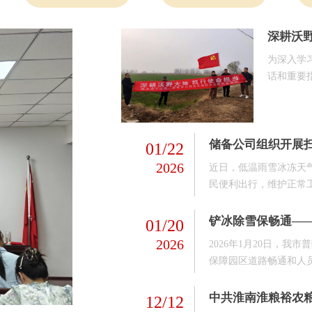
深耕沃
支部联
为深入学
话和重要
午，安徽
耕沃野大
入大通区
储备公司组织开展
长情况，
01/22
2026
近日，低温雨雪冰冻天
民便利出行，维护正常
工作。组织志愿服务队
作人员对社区主干道、
铲冰除雪保畅通—
01/20
面、储粮仓爬梯、办公
2026
2026年1月20日，
保障园区道路畅通和人
“我为群众办实事”实
们身着红色志愿马甲，
中共淮南淮粮裕农粮
12/12
行动诠释了共产党员的