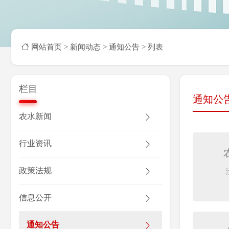
网站首页
>
新闻动态 >
通知公告 >
列表
栏目
通知公
农水新闻
行业资讯
政策法规
信息公开
通知公告