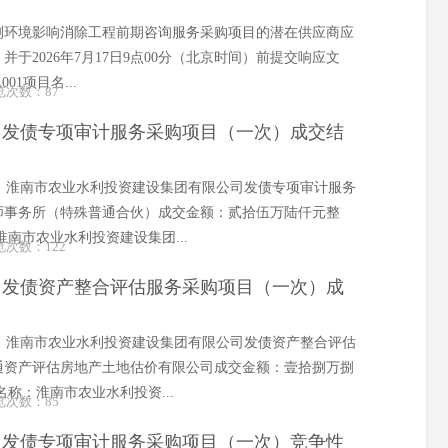
测环境影响消除工程前期咨询服务采购项目的潜在供应商应
2026年7月17日9点00分（北京时间）前提交响应文
01项目名...
浏览次数：
87
司发债专项审计服务采购项目（一次）成交结
项目名称：淮南市农业水利投资建设集团有限公司发债专项审计服务
师事务所（特殊普通合伙）成交金额：贰拾伍万陆仟元整
：淮南市农业水利投资建设集团...
浏览次数：
122
司发债资产整合评估服务采购项目（一次）成
项目名称：淮南市农业水利投资建设集团有限公司发债资产整合评估
通资产评估房地产土地估价有限公司成交金额：壹拾捌万捌
名称：淮南市农业水利投资...
浏览次数：
85
司发债专项审计服务采购项目（一次）竞争性