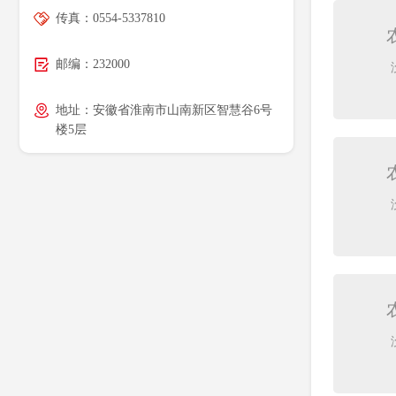
传真：0554-5337810
邮编：232000
地址：安徽省淮南市山南新区智慧谷6号
楼5层