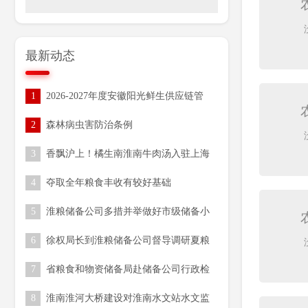
最新动态
1
2026-2027年度安徽阳光鲜生供应链管
理有限公司大宗食材采购项目（一次）
2
森林病虫害防治条例
征集公告
3
香飘沪上！橘生南淮南牛肉汤入驻上海
闵行多家机关食堂
4
夺取全年粮食丰收有较好基础
5
淮粮储备公司多措并举做好市级储备小
麦收购工作
6
徐权局长到淮粮储备公司督导调研夏粮
收购工作
7
省粮食和物资储备局赴储备公司行政检
查
8
淮南淮河大桥建设对淮南水文站水文监