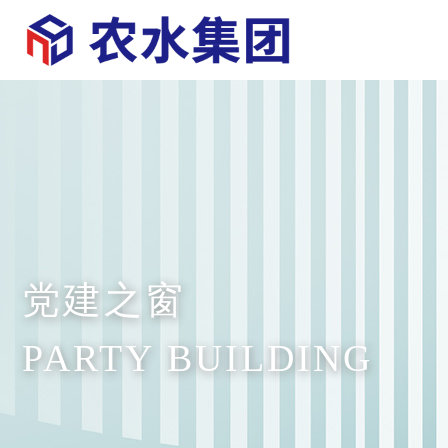
党建之窗
PARTY BUILDING