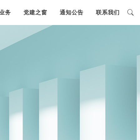
业务
党建之窗
通知公告
联系我们