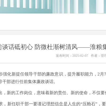
前谈话砥初心 防微杜渐树清风——淮粮
发布时间：2025-02-07 作者：
步强化新提任领导干部的廉政意识，提升履职能力，2月
导干部进行任前集体廉政谈话。
出，新的工作岗位，意味着新的责任、新的使命，不仅要
求，新任职干部一要谨记理想信念是人生的“压舱石”，