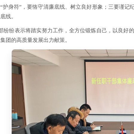
“护身符”，要恪守清廉底线、树立良好形象；三要谨记
碰底线。
部纷纷表示将踏实努力工作，全方位锻炼自己，以良好的
粮集团的高质量发展出力献策。