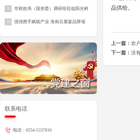
收尾工作
品供给。
9
市财政局（国资委）调研组莅临阳光鲜
生调研指导 赋能校园食材供应链高质
10
强强携手赋能产业 淮南豆腐宴品牌项
量发展
目落地合肥骆岗公园
上一篇：
农户
下一篇：
没
联系电话
电话：0554-5337810