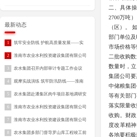
二、具体操
2700万
最新动态
（区）。 
部门单位及
1
筑牢安全防线 护航高质量发展——实
市场价格等
业公司扎实开展2026年安全生产月系列
2
淮南市农业水利投资建设集团有限公司
二批收购数
活动
开展“安全生产月”活动
数量时，立
3
农水集团召开内部审计专题工作会议
集团公司要
4
观摩实战演练 筑牢防汛防线——淮南
中储粮集团
市 农水集团组织参加全市2026年水旱
5
农水集团赴潘集区肉牛项目基地调研安
灾害防御技能培训与实战演练
等有关部门
全生产工作
落实限量收
6
淮南市农业水利投资建设集团有限公司
发债专项审计服务采购项目（一次）成
收购。财政
7
淮南市农业水利投资建设集团有限公司
交结果公告
度改革精神
发债资产整合评估服务采购项目（一
8
农水集团多部门督导罗山库工程竣工前
次）成交结果公告
各地要积极