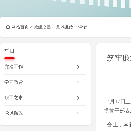
网站首页
>
党建之窗
>
党风廉政
> 详情
栏目
筑牢廉
党建工作
学习教育
职工之家
7月17日
提拔干部表
党风廉政
会上，李莉