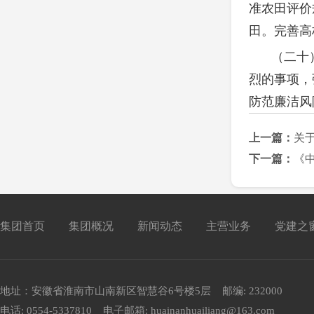
准农田评价
田。完善高
（二十
烈的事项，
防范廉洁风
上一篇：
关
下一篇：
《
集团首页
集团概况
新闻动态
主营业务
党建之
地址：安徽省淮南市山南新区智慧谷6号楼5层 邮编: 232000
电话: 0554-5337810 电子邮箱: huainanhuailiang@163.com