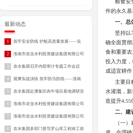
粮食安
件的永久基
一、总
最新动态
坚持以
1
筑牢安全防线 护航高质量发展——实
确全面贯彻
业公司扎实开展2026年安全生产月系列
食和重要农
2
淮南市农业水利投资建设集团有限公司
活动
开展“安全生产月”活动
投入力度，
3
农水集团召开内部审计专题工作会议
成适宜耕作
4
观摩实战演练 筑牢防汛防线——淮南
主要目
市 农水集团组织参加全市2026年水旱
水灌溉，新
5
农水集团赴潘集区肉牛项目基地调研安
灾害防御技能培训与实战演练
全生产工作
造提升4.5
6
淮南市农业水利投资建设集团有限公司
发债专项审计服务采购项目（一次）成
二、建
7
淮南市农业水利投资建设集团有限公司
交结果公告
（一）
发债资产整合评估服务采购项目（一
8
农水集团多部门督导罗山库工程竣工前
次）成交结果公告
准，合理确