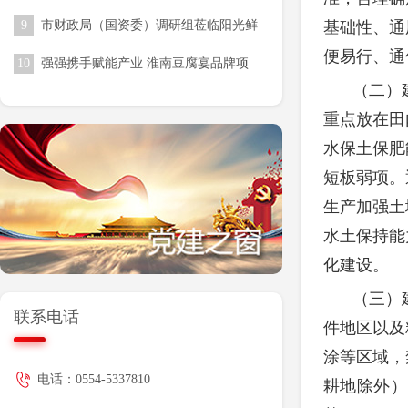
收尾工作
9
市财政局（国资委）调研组莅临阳光鲜
基础性、通
生调研指导 赋能校园食材供应链高质
便易行、通
10
强强携手赋能产业 淮南豆腐宴品牌项
量发展
目落地合肥骆岗公园
（二）
重点放在田
水保土保肥
短板弱项。
生产加强土
水土保持能
化建设。
（三）
联系电话
件地区以及
涂等区域，
电话：0554-5337810
耕地除外）