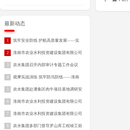
最新动态
1
筑牢安全防线 护航高质量发展——实
业公司扎实开展2026年安全生产月系列
2
淮南市农业水利投资建设集团有限公司
活动
开展“安全生产月”活动
3
农水集团召开内部审计专题工作会议
4
观摩实战演练 筑牢防汛防线——淮南
市 农水集团组织参加全市2026年水旱
5
农水集团赴潘集区肉牛项目基地调研安
灾害防御技能培训与实战演练
全生产工作
6
淮南市农业水利投资建设集团有限公司
发债专项审计服务采购项目（一次）成
7
淮南市农业水利投资建设集团有限公司
交结果公告
发债资产整合评估服务采购项目（一
8
农水集团多部门督导罗山库工程竣工前
次）成交结果公告