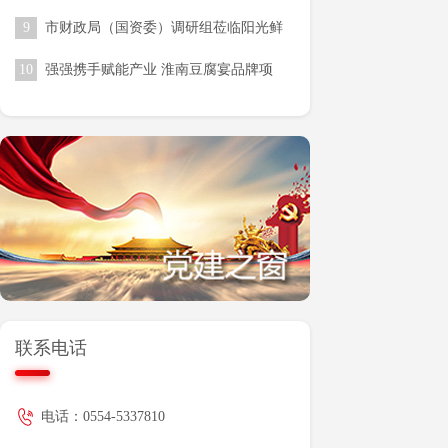
收尾工作
9
市财政局（国资委）调研组莅临阳光鲜
生调研指导 赋能校园食材供应链高质
10
强强携手赋能产业 淮南豆腐宴品牌项
量发展
目落地合肥骆岗公园
联系电话
电话：0554-5337810