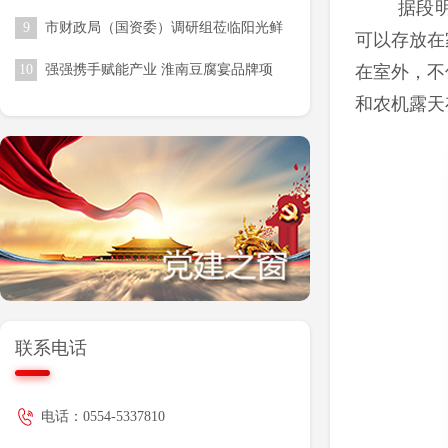
据段
收尾工作
9
市财政局（国资委）调研组莅临阳光鲜
可以存放在
生调研指导 赋能校园食材供应链高质
10
强强携手赋能产业 淮南豆腐宴品牌项
在室外，不
量发展
目落地合肥骆岗公园
和农机露天
联系电话
电话：0554-5337810