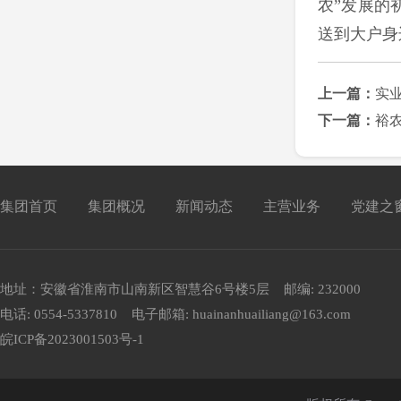
农”发展的
送到大户身
上一篇：
实
下一篇：
裕
集团首页
集团概况
新闻动态
主营业务
党建之
地址：安徽省淮南市山南新区智慧谷6号楼5层 邮编: 232000
电话: 0554-5337810 电子邮箱: huainanhuailiang@163.com
皖ICP备2023001503号-1