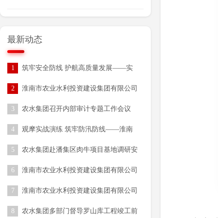
最新动态
1
筑牢安全防线 护航高质量发展——实
业公司扎实开展2026年安全生产月系列
2
淮南市农业水利投资建设集团有限公司
活动
开展“安全生产月”活动
3
农水集团召开内部审计专题工作会议
4
观摩实战演练 筑牢防汛防线——淮南
市 农水集团组织参加全市2026年水旱
5
农水集团赴潘集区肉牛项目基地调研安
灾害防御技能培训与实战演练
全生产工作
6
淮南市农业水利投资建设集团有限公司
发债专项审计服务采购项目（一次）成
7
淮南市农业水利投资建设集团有限公司
交结果公告
发债资产整合评估服务采购项目（一
8
农水集团多部门督导罗山库工程竣工前
次）成交结果公告