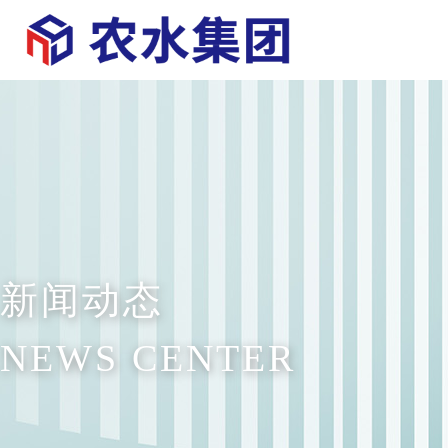
新闻动态
NEWS CENTER