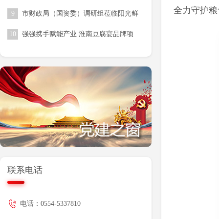
收尾工作
全力守护粮
9
市财政局（国资委）调研组莅临阳光鲜
生调研指导 赋能校园食材供应链高质
10
强强携手赋能产业 淮南豆腐宴品牌项
量发展
目落地合肥骆岗公园
联系电话
电话：0554-5337810