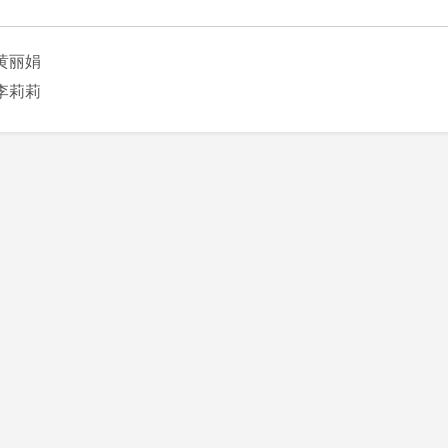
黄丽娟
李莉莉