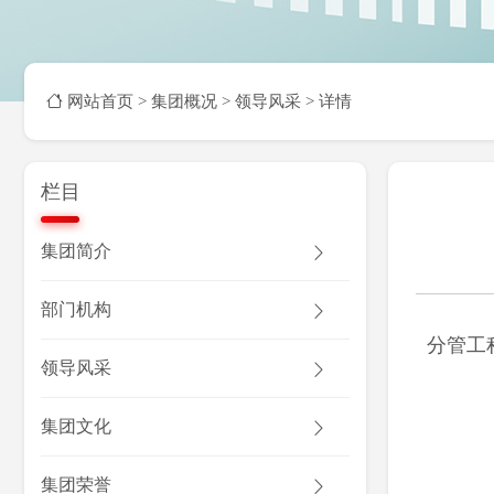
网站首页
>
集团概况
>
领导风采
> 详情
栏目
集团简介
部门机构
分管工
领导风采
集团文化
集团荣誉