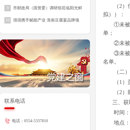
收尾工作
（
2
9
市财政局（国资委）调研组莅临阳光鲜
拟））：
生调研指导 赋能校园食材供应链高质
10
强强携手赋能产业 淮南豆腐宴品牌项
量发展
①未被
目落地合肥骆岗公园
单；
②未被
③未被
名单。
（二
（
1）
（
2）
联系电话
三、获
时间
电话：0554-5337810
地点