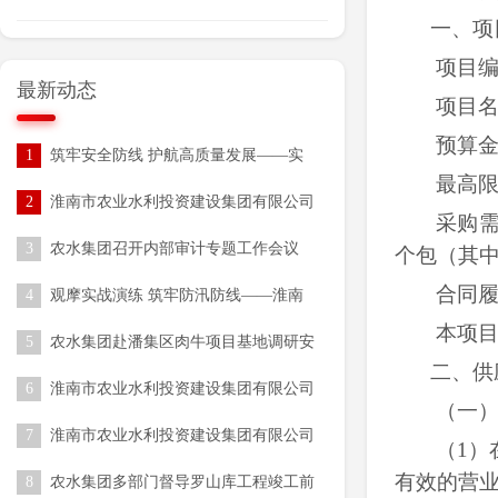
一、项
项目
最新动态
项目
预算
1
筑牢安全防线 护航高质量发展——实
业公司扎实开展2026年安全生产月系列
最高
2
淮南市农业水利投资建设集团有限公司
活动
采购
开展“安全生产月”活动
3
农水集团召开内部审计专题工作会议
个包（其
合同
4
观摩实战演练 筑牢防汛防线——淮南
市 农水集团组织参加全市2026年水旱
本项
5
农水集团赴潘集区肉牛项目基地调研安
灾害防御技能培训与实战演练
全生产工作
二、供
6
淮南市农业水利投资建设集团有限公司
（
一
发债专项审计服务采购项目（一次）成
7
淮南市农业水利投资建设集团有限公司
交结果公告
（
1）
发债资产整合评估服务采购项目（一
有效的营
8
农水集团多部门督导罗山库工程竣工前
次）成交结果公告