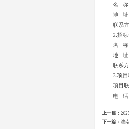
名
称
地
址
联系
2.招
名
称
地
址
联系
3.项
项目
电
话
上一篇：
2
下一篇：
淮