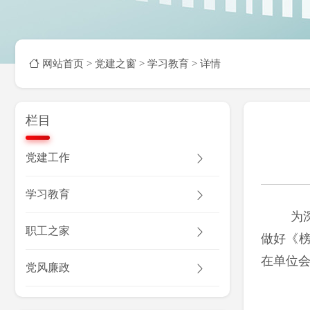
网站首页
>
党建之窗
>
学习教育
> 详情
栏目
党建工作
学习教育
为
职工之家
做好《榜
在单位
党风廉政