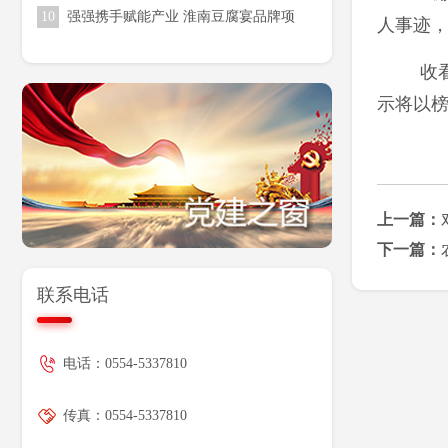
10
强强携手赋能产业 淮南豆腐宴品牌项
量发展
人事迹
目落地合肥骆岗公园
收
示将以榜
上一篇：
下一篇：
联系电话
电话：0554-5337810
传真：0554-5337810