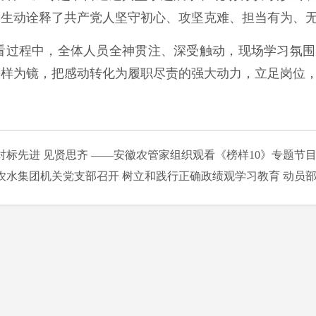
，生动诠释了共产党人坚守初心、攻坚克难、担当有为、
看过程中，全体人员全神贯注、深受触动，现场学习氛围
样为镜，把感动转化为履职尽责的强大动力，立足岗位，
对标先进 见贤思齐 ——安徽农管家组织观看《榜样10》专题节
农水集团机关党支部召开 树立和践行正确政绩观学习教育 动员