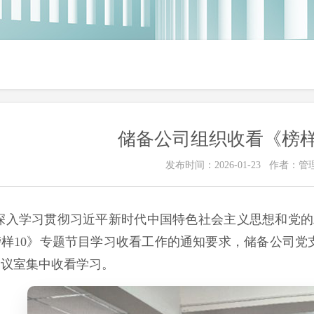
储备公司组织收看《榜样
发布时间：2026-01-23 作者：
深入学习贯彻习近平新时代中国特色社会主义思想和党的
样10》专题节目学习收看工作的通知要求，储备公司党
会议室集中收看学习。