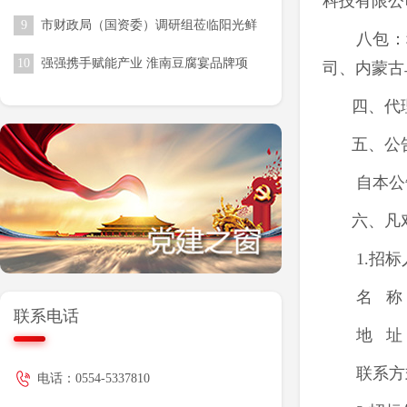
科技有限公
收尾工作
9
市财政局（国资委）调研组莅临阳光鲜
八包：
生调研指导 赋能校园食材供应链高质
10
强强携手赋能产业 淮南豆腐宴品牌项
量发展
司、内蒙古
目落地合肥骆岗公园
四、代理
五、公
自本公
六、凡
1.招
名 称
联系电话
地 址
联系方式
电话：0554-5337810