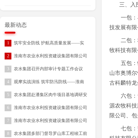
三、入
一包：
最新动态
技发展有限
二包：
1
筑牢安全防线 护航高质量发展——实
牧科技有限
业公司扎实开展2026年安全生产月系列
2
淮南市农业水利投资建设集团有限公司
活动
五包：
开展“安全生产月”活动
3
农水集团召开内部审计专题工作会议
山市奥博尔
4
观摩实战演练 筑牢防汛防线——淮南
古科麟特龙
市 农水集团组织参加全市2026年水旱
5
农水集团赴潘集区肉牛项目基地调研安
六包：
灾害防御技能培训与实战演练
全生产工作
源农牧科技
6
淮南市农业水利投资建设集团有限公司
发债专项审计服务采购项目（一次）成
限公司、包
7
淮南市农业水利投资建设集团有限公司
交结果公告
发债资产整合评估服务采购项目（一
七包：
8
农水集团多部门督导罗山库工程竣工前
次）成交结果公告