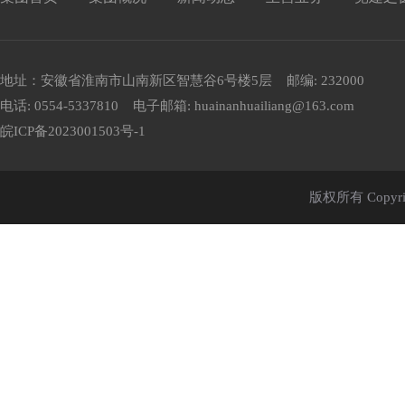
地址：安徽省淮南市山南新区智慧谷6号楼5层 邮编: 232000
电话: 0554-5337810 电子邮箱: huainanhuailiang@163.com
皖ICP备2023001503号-1
版权所有 Cop