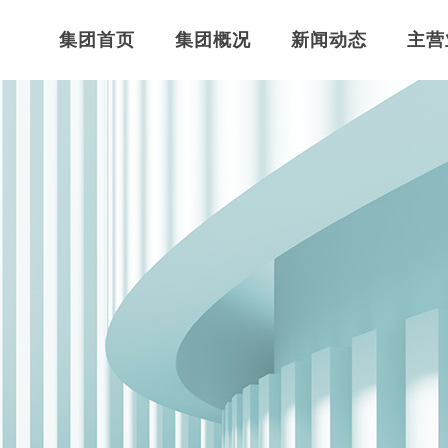
集团首页
集团概况
新闻动态
主营