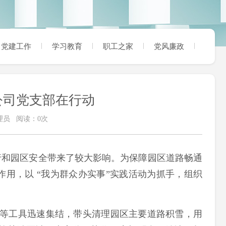
党建工作
学习教育
职工之家
党风廉政
公司党支部在行动
管理员 阅读：
0
次
出行和园区安全带来了较大影响。为保障园区道路畅通
作用，以
“我为群众办实事”实践活动为抓手，组织
等工具迅速集结，带头清理园区主要道路积雪，用