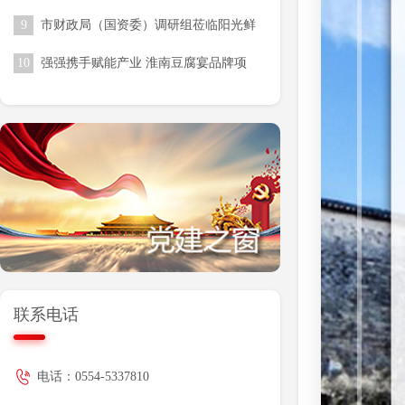
收尾工作
9
市财政局（国资委）调研组莅临阳光鲜
生调研指导 赋能校园食材供应链高质
10
强强携手赋能产业 淮南豆腐宴品牌项
量发展
目落地合肥骆岗公园
联系电话
电话：0554-5337810