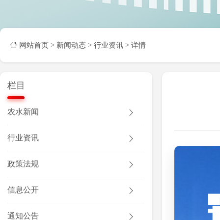
网站首页
>
新闻动态
>
行业资讯
> 详情
栏目
农水新闻
行业资讯
政策法规
信息公开
通知公告