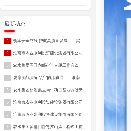
最新动态
1
筑牢安全防线 护航高质量发展——实
业公司扎实开展2026年安全生产月系列
2
淮南市农业水利投资建设集团有限公司
活动
开展“安全生产月”活动
3
农水集团召开内部审计专题工作会议
4
观摩实战演练 筑牢防汛防线——淮南
市 农水集团组织参加全市2026年水旱
5
农水集团赴潘集区肉牛项目基地调研安
灾害防御技能培训与实战演练
全生产工作
6
淮南市农业水利投资建设集团有限公司
发债专项审计服务采购项目（一次）成
7
淮南市农业水利投资建设集团有限公司
交结果公告
发债资产整合评估服务采购项目（一
8
农水集团多部门督导罗山库工程竣工前
次）成交结果公告