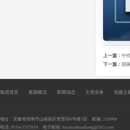
上一篇：
中
下一篇：
国
集团首页
集团概况
新闻动态
主营业务
党建之
地址：安徽省淮南市山南新区智慧谷6号楼5层 邮编: 232000
电话: 0554-5337810 电子邮箱: huainanhuailiang@163.com