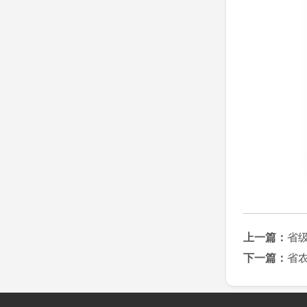
上一篇：
省
下一篇：
省