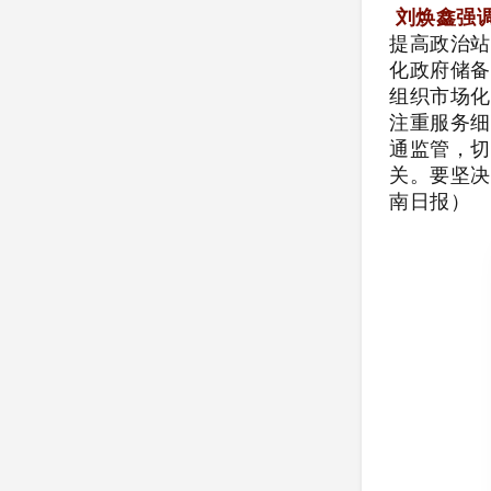
刘焕鑫强
提高政治站
化政府储备
组织市场化
注重服务细
通监管，切
关。要坚决
南日报）