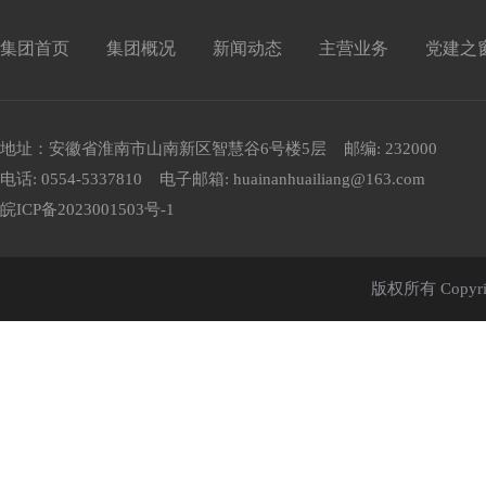
集团首页
集团概况
新闻动态
主营业务
党建之
地址：安徽省淮南市山南新区智慧谷6号楼5层 邮编: 232000
电话: 0554-5337810 电子邮箱: huainanhuailiang@163.com
皖ICP备2023001503号-1
版权所有 Cop