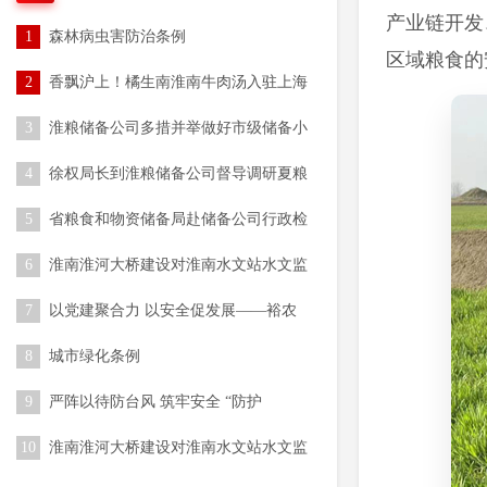
产业链开发
1
森林病虫害防治条例
区域粮食的
2
香飘沪上！橘生南淮南牛肉汤入驻上海
闵行多家机关食堂
3
淮粮储备公司多措并举做好市级储备小
麦收购工作
4
徐权局长到淮粮储备公司督导调研夏粮
收购工作
5
省粮食和物资储备局赴储备公司行政检
查
6
淮南淮河大桥建设对淮南水文站水文监
测环境影响消除工程前期咨询服务（一
7
以党建聚合力 以安全促发展——裕农
次） 成交结果公告
公司开展专题培训会
8
城市绿化条例
9
严阵以待防台风 筑牢安全 “防护
网”—— 农水集团全力做好台风 “巴威”
10
淮南淮河大桥建设对淮南水文站水文监
防范应对工作
测环境影响消除工程前期咨询服务（一