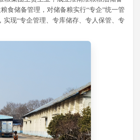
粮食储备管理，对储备粮实行“专企”统一管
”，实现“专企管理、专库储存、专人保管、专