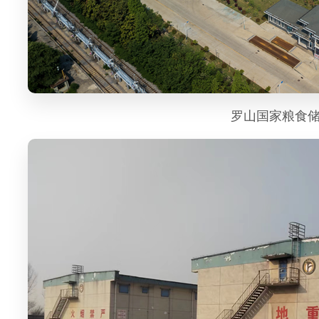
罗山国家粮食