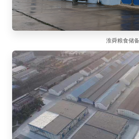
淮舜粮食储