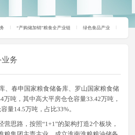
务
“产购储加销”粮食全产业链
绿色食品产业
备业务
库、春申国家粮食储备库、罗山国家粮食储
54
万吨，其中高大平房仓仓容量
33.42
万吨，
仓容量
14.5
万吨，占比
33%
。
营思路，按照“1+1”的架构打造2个板块，
为淮粮集团主责主业，成立淮南淮粮粮油储备