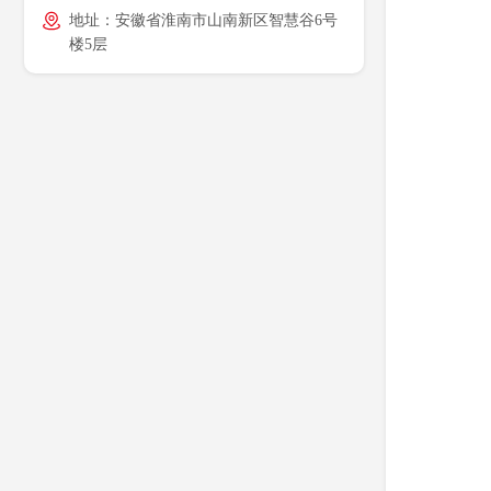
地址：安徽省淮南市山南新区智慧谷6号
楼5层