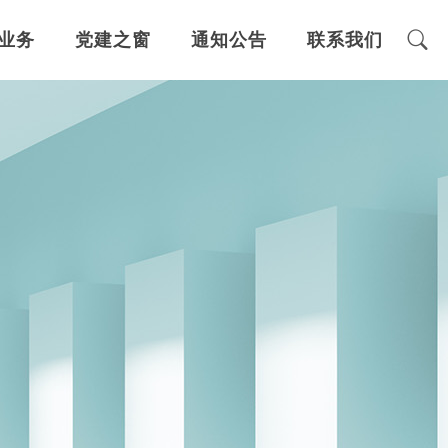
业务
党建之窗
通知公告
联系我们