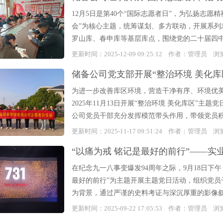
12月5日是第40个“国际志愿者日”，为弘扬志
会”为核心主题，统筹谋划、多方联动，开展系
罗山库、春申库等基层库点，围绕党的二十届四中全
更新时间：2025-12-09 09:25:12 作者：管理员 
储备公司党支部开展“整治环境 美化库
为进一步改善库区环境，营造干净有序、环境优
2025年11月13日开展“整治环境 美化库区”
公司党员干部充分发挥模范带头作用，带领党员积
更新时间：2025-11-17 09:51:24 作者：管理员 
“以痛为戒 铭记是最好的前行”——
在纪念九一八事变爆发94周年之际，9月18日下
最好的前行”为主题开展主题党日活动，组织党员干
为背景，通过严谨的史料考证与深沉厚重的影像叙事，
更新时间：2025-09-22 17:05:53 作者：管理员 