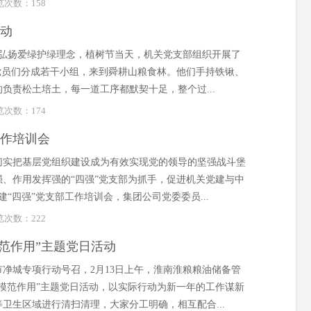
浏览次数：
158
活动
一步弘扬爱绿护绿理念，植树节当天，机关党支部组织开展了
党员们分成若干小组，来到舜耕山粮食林。他们手持铁锹、
负责松土培土，每一道工序都默契十足，整个过...
浏览次数：
174
工作培训会
切实把基层党组织建设成为有效实现党的领导的坚强战斗堡
、作用发挥强的“四强”党支部为抓手，促进机关党建与中
“四强”党支部工作培训会，集团公司党委委员...
浏览次数：
222
范作用”主题党日活动
净城专项行动号召，2月13日上午，淮南淮粮粮油储备管
模范作用”主题党日活动，以实际行动为新一年的工作谋新
卫生区域进行清扫清理，大家分工明确，相互配合...