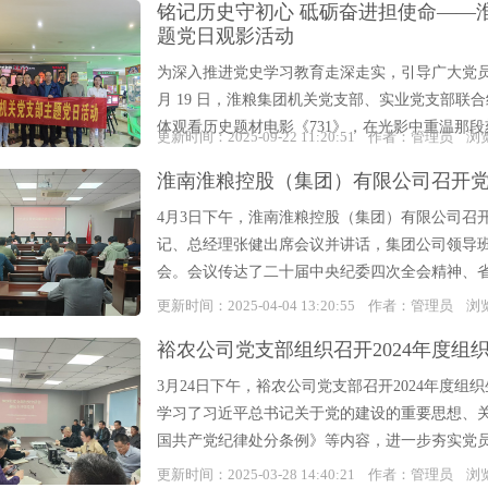
铭记历史守初心 砥砺奋进担使命——
题党日观影活动
为深入推进党史学习教育走深走实，引导广大党
月 19 日，淮粮集团机关党支部、实业党支部联
体观看历史题材电影《731》，在光影中重温那段
更新时间：2025-09-22 11:20:51 作者：管理员 
淮南淮粮控股（集团）有限公司召开
4月3日下午，淮南淮粮控股（集团）有限公司召
记、总经理张健出席会议并讲话，集团公司领导
会。会议传达了二十届中央纪委四次全会精神、省
更新时间：2025-04-04 13:20:55 作者：管理员 
裕农公司党支部组织召开2024年度组
3月24日下午，裕农公司党支部召开2024年度
学习了习近平总书记关于党的建设的重要思想、
国共产党纪律处分条例》等内容，进一步夯实党员坚定
更新时间：2025-03-28 14:40:21 作者：管理员 