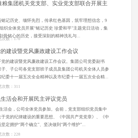
淮粮集团机关党支部、实业党支部联合开展主
员铭记历史、缅怀先烈，传承红色基因，筑牢理想信念，9
合组织全体党员开展“铭记历史 珍爱和平”主题党日活动，集
刻骨铭心的历史，接受深刻的精神洗礼与...
浏览次数：
170
党的建设暨党风廉政建设工作会议
开党的建设暨党风廉政建设工作会议。集团公司党委副书
班子、子公司各党支部班子成员及集团公司机关全体人员参
纪委十一届五次全会精神以及市纪委十一届五次全会精...
浏览次数：
311
织生活会和开展民主评议党员
组织生活会，公司全体党员参加。会前，党支部组织党员集中
关于党的纪律建设的重要思想、《中国共产党党章》、《中
拥护“两个确立”、坚决做到“两个维护”...
浏览次数：
228