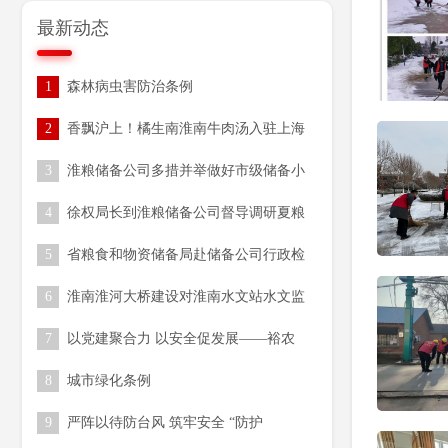
最新动态
1
森林病虫害防治条例
2
香飘沪上！橘生南淮南牛肉汤入驻上海
闵行多家机关食堂
3
淮粮储备公司多措并举做好市级储备小
麦收购工作
4
徐权局长到淮粮储备公司督导调研夏粮
收购工作
5
省粮食和物资储备局赴储备公司行政检
查
6
淮南淮河大桥建设对淮南水文站水文监
测环境影响消除工程前期咨询服务（一
7
以党建聚合力 以安全促发展——裕农
次） 成交结果公告
公司开展专题培训会
8
城市绿化条例
9
严阵以待防台风 筑牢安全 “防护
网”—— 农水集团全力做好台风 “巴威”