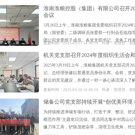
淮南淮粮控股（集团）有限公司召开2
会议
3月26日上午，淮南淮粮集团党委组织召开202
局（国资委）二级调研员张爱群一行到会莅临指
团公司党委班子成员、各党支部书记、党务工作者
更新时间：2025-03-27 14:50:19 作者：管理员 
机关党支部召开2024年度组织生活会
2025年3月19日上午，淮粮集团机关党支部召开
记、总经理张健以普通党员身份出席。会前，党
群众的意见建议，并通过一对一谈心谈话深入了解
更新时间：2025-03-20 16:00:19 作者：管理员 
储备公司党支部持续开展“创优美环境
为持续推进净城专项行动，打造干净、整洁、舒适的
模范作用”主题党日活动。党员同志集中对西山
镰刀等工具，铲除茂密杂草，清理卫生死角，经过