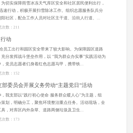
。为切实保障雨雪冰冻天气库区安全和社区居民便利出行，
，迅速行动，积极开展扫雪除冰工作。组织志愿服务队兵分
阳社区，配合工作人员对社区主干道、沿街人行道、...
浏览次数：
211
在行动
冰，给员工出行和园区安全带来了较大影响。为保障园区道路
充分发挥战斗堡垒作用，以 “我为群众办实事”实践活动为
，党员志愿者们身着红色志愿马甲，携带铁...
浏览次数：
152
支部委员会开展义务劳动“主题党日”活动
精神，我支部以“践行初心使命·服务群众暖人心”为主题，组
心策划，明确分工，聚焦环境整治重点任务。活动现场，全
具，对库区内外杂草、道路两侧垃圾及卫生...
浏览次数：
173