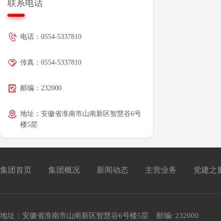
联系电话
电话：0554-5337810
传真：0554-5337810
邮编：232000
地址：安徽省淮南市山南新区智慧谷6号
楼5层
集团首页
集团概况
新闻动态
主营业务
党建之
地址：安徽省淮南市山南新区智慧谷6号楼5层 邮编: 232000