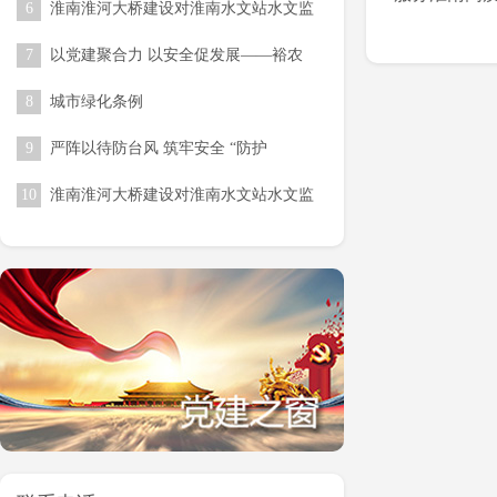
6
淮南淮河大桥建设对淮南水文站水文监
测环境影响消除工程前期咨询服务（一
7
以党建聚合力 以安全促发展——裕农
次） 成交结果公告
公司开展专题培训会
8
城市绿化条例
9
严阵以待防台风 筑牢安全 “防护
网”—— 农水集团全力做好台风 “巴威”
10
淮南淮河大桥建设对淮南水文站水文监
防范应对工作
测环境影响消除工程前期咨询服务（一
次）竞争性磋商公告