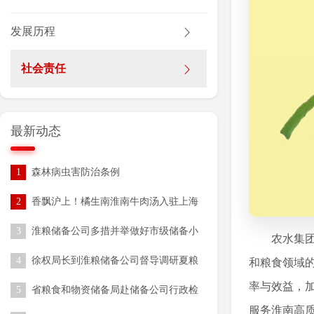
发展历程
社会责任
最新动态
1
森林病虫害防治条例
2
香飘沪上！橘生南淮南牛肉汤入驻上海
闵行多家机关食堂
3
淮粮储备公司多措并举做好市级储备小
农水集
麦收购工作
4
徐权局长到淮粮储备公司督导调研夏粮
和粮食领域
收购工作
率与效益，
5
省粮食和物资储备局赴储备公司行政检
查
服务淮南高