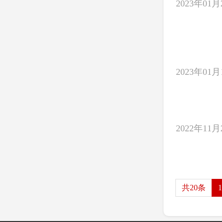
2023年01月
2023年01月
2022年11月
共20条
1