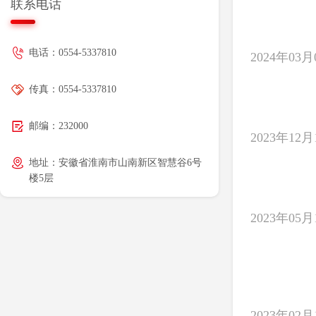
联系电话
电话：0554-5337810
2024年03月
传真：0554-5337810
邮编：232000
2023年12月
地址：安徽省淮南市山南新区智慧谷6号
楼5层
2023年05月
2023年02月