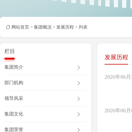
网站首页
>
集团概况 >
发展历程 >
列表
栏目
发展历程
集团简介
2026年06月
部门机构
领导风采
2026年06月
集团文化
集团荣誉