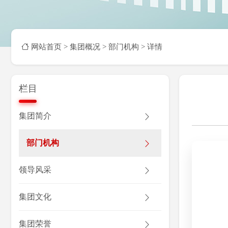
网站首页
>
集团概况 >
部门机构 >
详情
栏目
集团简介
部门机构
领导风采
集团文化
集团荣誉