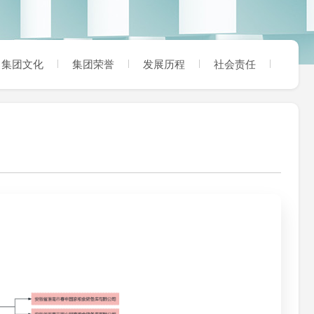
集团文化
集团荣誉
发展历程
社会责任