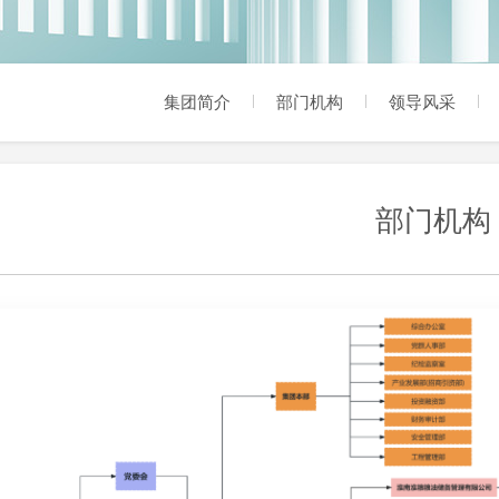
集团简介
部门机构
领导风采
部门机构