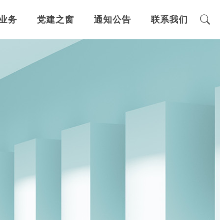
业务
党建之窗
通知公告
联系我们