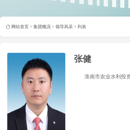
网站首页
>
集团概况 >
领导风采 >
列表
张健
淮南市农业水利投