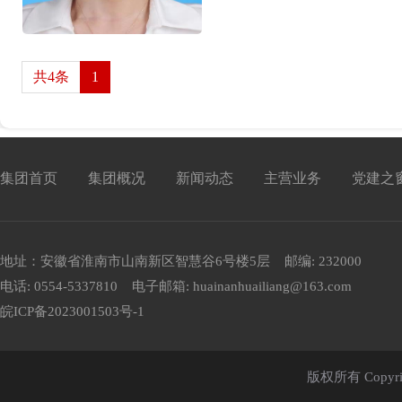
共4条
1
集团首页
集团概况
新闻动态
主营业务
党建之
地址：安徽省淮南市山南新区智慧谷6号楼5层 邮编: 232000
电话: 0554-5337810 电子邮箱: huainanhuailiang@163.com
皖ICP备2023001503号-1
版权所有 Cop